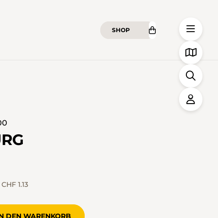
SHOP
00
URG
)
CHF 1.13
IN DEN WARENKORB