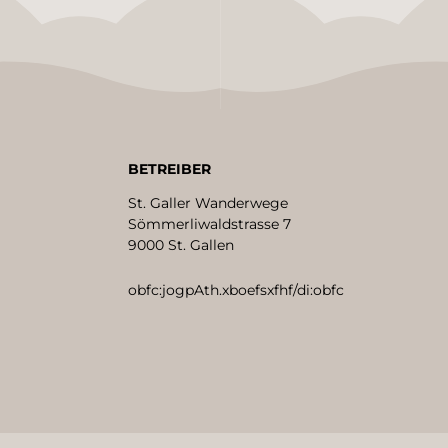
BETREIBER
St. Galler Wanderwege
Sömmerliwaldstrasse 7
9000 St. Gallen
obfc:jogpAth.xboefsxfhf/di:obfc