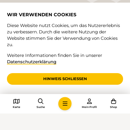
WIR VERWENDEN COOKIES
Diese Website nutzt Cookies, um das Nutzererlebnis
zu verbessern. Durch die weitere Nutzung der
Website stimmen Sie der Verwendung von Cookies
BETREIBER
zu.
St. Galler Wanderwege
Weitere Informationen finden Sie in unserer
Sömmerliwaldstrasse 7
Datenschutzerklärung
9000 St. Gallen
obfc:jogpAth.xboefsxfhf/di:obfc
HINWEIS SCHLIESSEN
Karte
Suche
Mein Profil
Shop