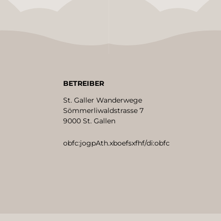
BETREIBER
St. Galler Wanderwege
Sömmerliwaldstrasse 7
9000 St. Gallen
obfc:jogpAth.xboefsxfhf/di:obfc