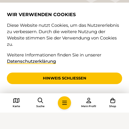
WIR VERWENDEN COOKIES
Diese Website nutzt Cookies, um das Nutzererlebnis
zu verbessern. Durch die weitere Nutzung der
Website stimmen Sie der Verwendung von Cookies
BETREIBER
zu.
St. Galler Wanderwege
Weitere Informationen finden Sie in unserer
Sömmerliwaldstrasse 7
Datenschutzerklärung
9000 St. Gallen
obfc:jogpAth.xboefsxfhf/di:obfc
HINWEIS SCHLIESSEN
Karte
Suche
Mein Profil
Shop