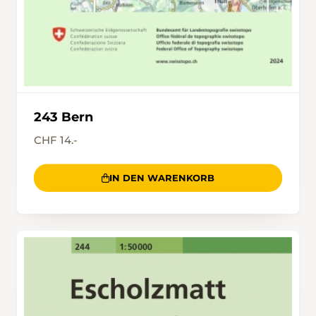
243 Bern
CHF 14.-
IN DEN WARENKORB